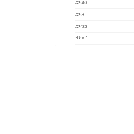
房源查找
房源分
房源设置
钥匙管理
盘别介绍
房源跟进日志
房源自定义
商业房源小区模式
标为无效
房源审批
全网盯价
城市航拍