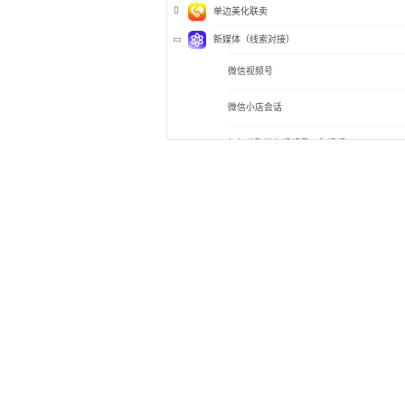
单边美化联卖
新媒体（线索对接）
微信视频号
微信小店会话
如何获取微信视频号ID和视频ID
客源线索介绍
线索详情
线索分配&设置
新媒体工具箱
巨好房
小红书同步
抖音来客