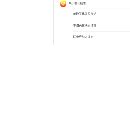
单边美化联卖
单边美化联卖介绍
单边美化联卖详情
联卖经纪人注册
房源开启单边美化联卖
外部展示及智能门锁
施工记录&项目档案
新媒体（线索对接）
小程序官网分享
小程序官网
抖音小程序
微信获客
行程统计