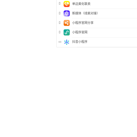
单边美化联卖
新媒体（线索对接）
小程序官网分享
小程序官网
抖音小程序
抖音小程序教程总览
抖音小程序注册流程
抖音主页配置展示小程序tab
抖音个人主页挂载小程序
抖音小程序后台绑定品牌号
抖音小程序授权绑定专属账号
抖音挂载小程序