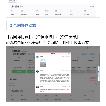
2.合同操作动态
【合同详情页】-【合同跟进】-【查看全部】
可查看合同业绩分配、佣金编辑、附件上传等动态