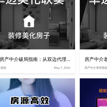
2026房产中介破局指南：从双边代理到单边联卖，房在线帮你完成转型
卖系统
May 7, 2026
房产中介管理系
当前市场环境下，房产中介老板的唯一出路，就是转型为单边代理+全城联卖模式，而房在线的单边/装修美化联卖系统，就是帮你完成转型的最佳伙伴。