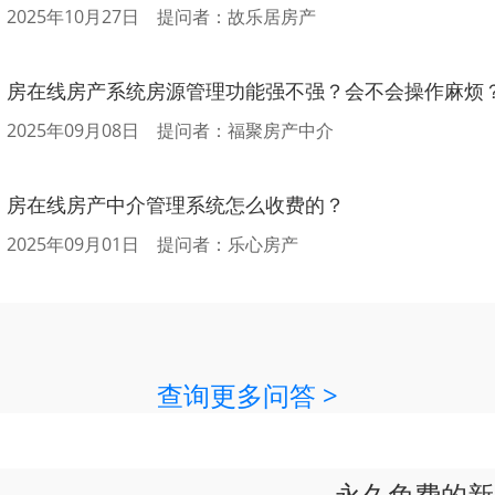
2025年10月27日 提问者：故乐居房产
房在线房产系统房源管理功能强不强？会不会操作麻烦
2025年09月08日 提问者：福聚房产中介
房在线房产中介管理系统怎么收费的？
2025年09月01日 提问者：乐心房产
查询更多问答 >
永久免费的新