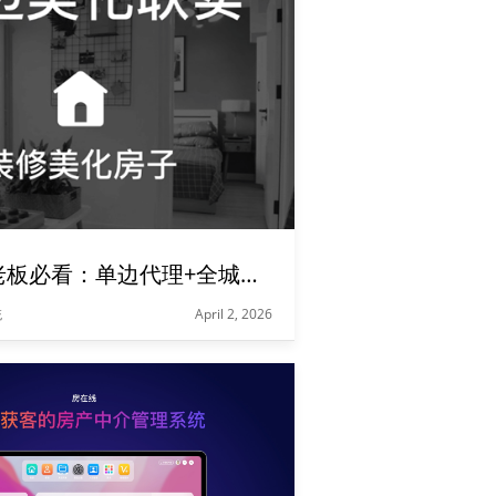
房产中介老板必看：单边代理+全城联卖，才是房产中介破局的终极答案
统
April 2, 2026
做单边代理房源美化代卖、装修联卖业务的房产中介老板，如果你还在为房源、客源、带看、管理头疼，不如试试房在线的单边/装修美化联卖系统。