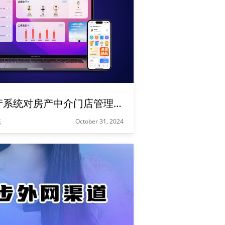
房在线房产系统对房产中介门店管理的优势
统
October 31, 2024
房在线房产中介管理系统对房产中介门店管理的优势：可用性强，功能丰富，易用性强，实际体验感佳等。