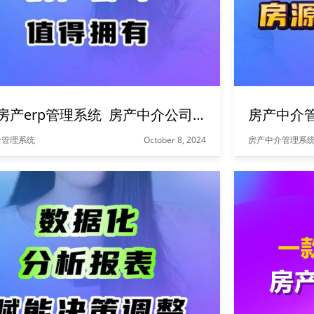
这套房产erp管理系统 房产中介公司值得拥有
介管理系统
October 8, 2024
房产中介管理系
这套新型房产erp管理系统，即能内部管理，又能外部拓客，房产中介公司绝对值得拥有！