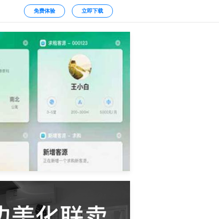
免费体验
立即下载