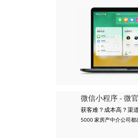
微信小程序 - 微
获客难？成本高？渠
5000 家房产中介公司