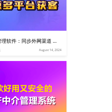
房产中介管理软件：同步外网渠道 房源多平台获客
统
August 14, 2024
很多房产公司使用端口实现房源的高度曝光获客，可是端口众多一个个发布房源，不仅繁琐效率低，信息更新更麻烦，怎么办？