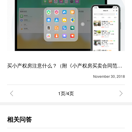
买小产权房注意什么？（附《小产权房买卖合同范本》）
November 30, 2018
1页/4页
相关问答