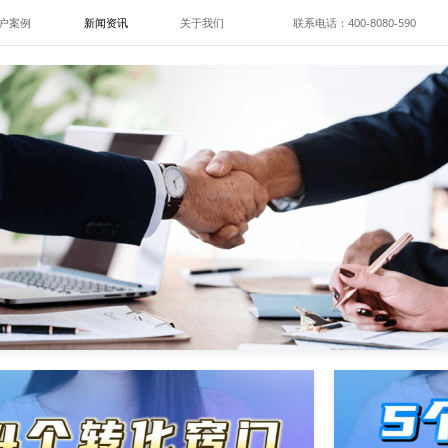
户案例
新闻资讯
关于我们
联系电话：400-8080-590