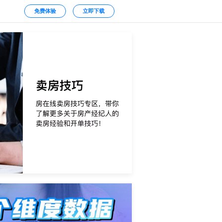
免费体验
立即下载