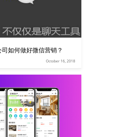
公司如何做好微信营销？
October 16, 2018
据统计，当前的微信日活用户已经突破10亿人次，微信已经成为一种生活方式，微信营销也成为了当前中国最主要的营销方式之一。各行各业的企业都在想方设法通过微信营销的经营分一杯羹。微信营销包括个人微信营销，自媒体微信营销，企业品牌微信营销，新零售O2O。各行各业诸如服装店、餐饮店都开始在做微信营销。 那么房产中介公司又应该如何做好微信营销？