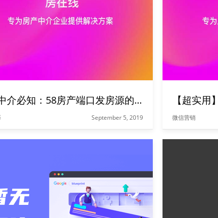
房产中介必知：58房产端口发房源的小技巧
巧
September 5, 2019
微信营销
1.房源发布： 条数必须发满端口条数(每天新增3套及以上房源保证房源新鲜度，15天内为新发房源)，每次时长推送3天最佳； 2.房源发布基本要求： ①户室号必填（网站上是不展示的）