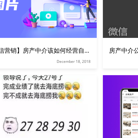
【微信营销】房产中介该如何经营自己的朋友圈？
房产中介
December 18, 2018
干中介的你，一定也遇到下面这样的情况： 加上客户微信后，过段时间发现被客户给拉黑了... 明明每天很努力地在朋友圈晒房源，可是点赞和咨询还是寥寥无几... 那么，经纪人怎样发朋友圈，才能吸引客户主动咨询你，增加成单量呢？