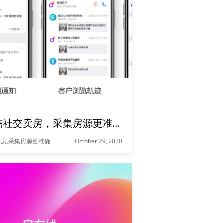
房在线微信社交卖房，采集房源更准确，营销更方便
房,采集房源更准确
October 29, 2020
对于房产中介来说，找寻和发布房源更快更迅速，获取的房源和客源就会越多越丰富，业绩相应的也就越好;现如今随着互联网发展越来越快，房产中介也会借助网络来找寻和发布房源，而房产中介软件就是房产中介最常用的方法，借由软件的支持，房产中介可以随时随地的找房发房，以此来提升自己的核心竞争力和业绩。