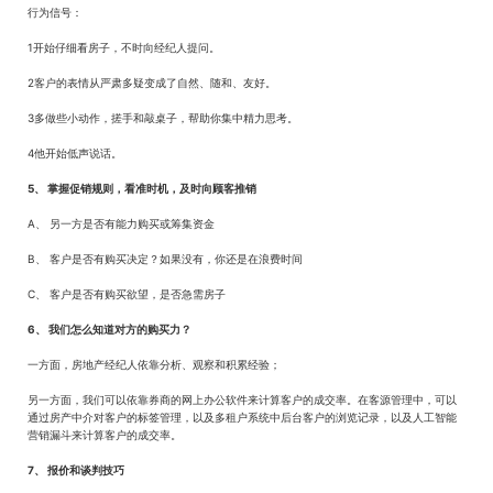
行为信号：
1开始仔细看房子，不时向经纪人提问。
2客户的表情从严肃多疑变成了自然、随和、友好。
3多做些小动作，搓手和敲桌子，帮助你集中精力思考。
4他开始低声说话。
5、 掌握促销规则，看准时机，及时向顾客推销
A、 另一方是否有能力购买或筹集资金
B、 客户是否有购买决定？如果没有，你还是在浪费时间
C、 客户是否有购买欲望，是否急需房子
6、 我们怎么知道对方的购买力？
一方面，房地产经纪人依靠分析、观察和积累经验；
另一方面，我们可以依靠券商的网上办公软件来计算客户的成交率。在客源管理中，可以
通过房产中介对客户的标签管理，以及多租户系统中后台客户的浏览记录，以及人工智能
营销漏斗来计算客户的成交率。
7、 报价和谈判技巧