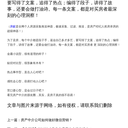
要写得了文案，追得了热点；编得了段子，讲得了故
事，还要会做打油诗。每一条文案，都是对买房者最深
刻的心理洞察！
（
房蚁
是全网个人房源采集推送神器，极速采集、过滤、推送，是房产经纪人抢房录房的
超级神器！）
为了卖房，每个中介都是段子手，逼迫自己多才多艺，要写得了文案，追得了热点；编得
了段子，讲得了故事，还要会做打油诗。每一条文案，都是对买房者 更 深刻的心理洞察！
金庸小说型，很有道理的样子！
贴切对比型，很形象有木有？
热点事件型，直击人心对吧？
感性走心型，容易打动人心吧？
苦口婆心型，蛮会过日子吧？
看完房产中介的朋友圈，其实，卖房子真的很不容易！
文章与图片来源于网络，如有侵权，请联系我们删除
上一篇：
房产中介公司如何做好微信营销？