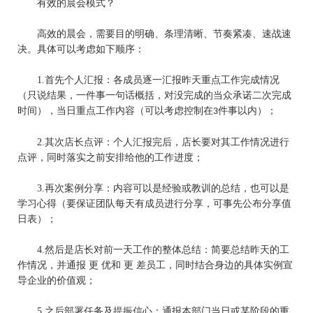
有效的晨会模式？
高效的晨会，需要目的明确、条理清晰、节奏紧凑、速战速
决。具体可以考虑如下顺序：
1.
首先个人汇报：各成员逐一汇报昨天重点工作完成情况
（只说结果，一件事一句话概括，对没完成的当众承诺二次完成
时间），当日重点工作内容（可以考虑控制在
件事以内）；
3
2.
其次
店长
点评：个人汇报完后，
店长
要对其工作情况进行
点评，同时落实之前安排给他的工作进度；
3.
再次案例分享：内容可以是经验或教训的总结，也可以是
学习心得（要保证团队每天有成员进行分享，可事先公布分享值
日表）；
4.
然后是
店长
对前一天工作的整体总结：简要总结昨天的工
作情况，并通报 更 优和 更 差员工，同时结合身边的具体实例宣
导企业的价值观；
5.
之后部署任务及提振信心：通报本部门当日或某阶段的重