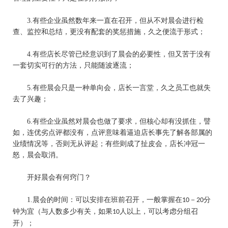
3.
有些企业虽然数年来一直在召开，但从不对晨会进行检
查、监控和总结，更没有配套的奖惩措施，久之便流于形式；
4.
有些
店长
尽管已经意识到了晨会的必要性，但又苦于没有
一套切实可行的方法，只能随波逐流；
5.
有些晨会只是一种单向会，
店长
一言堂，久之员工也就失
去了兴趣；
6.
有些企业虽然对晨会也做了要求，但核心却有没抓住，譬
如，连优劣点评都没有，点评意味着逼迫
店长
事先了解各部属的
业绩情况等，否则无从评起；有些则成了扯皮会，
店长
冲冠一
怒，晨会取消。
开好晨会有何窍门？
1.
晨会的时间：可以安排在班前召开，一般掌握在
－
分
10
20
钟为宜（与人数多少有关，如果
人以上，可以考虑分组召
10
开）；