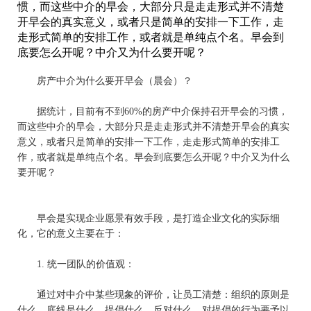
惯，而这些中介的早会，大部分只是走走形式并不清楚
开早会的真实意义，或者只是简单的安排一下工作，走
走形式简单的安排工作，或者就是单纯点个名。早会到
底要怎么开呢？中介又为什么要开呢？
房产中介为什么要开早会（晨会）？
据统计，目前有不到
60
%
的
房产中介
保持召开
早
会的习惯，
而这些
中介的早会
，
大部分只是走走形式并不清楚开早会的真实
意义
，或者只是简单的安排一
下
工作，
走走形式简单的安排工
作
，
或者就是单纯点个名
。
早会到底要怎么开呢？中介又为什么
要开呢？
早
会是实现
企业愿景
有效手段，是打造企业文化的实际细
化，它的意义主要在于：
1.
统一团队的价值观：
通过对
中介
中某些现象的评价，让员工清楚：组织的原则是
什么，底线是什么，提倡什么，反对什么。对提倡的行为要予以