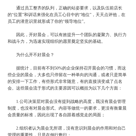
通过员工整齐的队列，正确的站姿要求，以及队伍前
店长
的
“位置”和训话来强化在员工心目中的“地位”，天天点评他，在
员工的潜意识里就形成了你的“领导地位”。
因此，开好晨会，可以有效提升一个团队的凝聚力、执行力
和战斗力，为迅速实现组织的愿景奠定坚实的基础。
为什么开不好晨会？
据统计，目前有不到
50%
的企业保持召开晨会的习惯，而这
些企业的晨会，大多也只停留在一种单向的沟通，或者只是简单
的安排一下工作，有些形式非常随意，有的直接演变成了点名
会。这些晨会流于形式的主要原因可以概括为以下几个方面：
1.
公司决策层对晨会没有提到战略的高度，既没有晨会管理
制度，也没有对晨会形式、内容等做统一的要求，更没有衡量晨
会质量的标准，因此出现了各自跟着感觉走的局面；
2.
组织者认为晨会无所谓，没有意识到晨会的作用和对自己
管理的重要性，只是在例行敷衍；