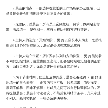
2.
晨会的地点：一般选择在就近的工作场所或办公区域，但
是要确保开会时周围环境不影响晨会的效果；
3.
先整队，后晨会：所有员工必须按统一要求，做到站姿标
准，着装统一，整齐划一，主持人在队列前方进行讲评；
4.
主持人的选定：开始阶段， 更 好以
店长
本人为主，之后根
据部门形势的管控情况，决定是否调整或轮流主持；
5.
主持人站立位置：
店长
要在队列前方的位置， 更 好能随着
不同的汇报对象，位置也随之变化，但要始终站在汇报者的正前
方，两眼目视对方，无论点评还是在听取其汇报；
6.
为了节省时间，防止扯皮和跑题，晨会还要遵循（ 更 好使
用统一的晨会表单）：正常内容不汇报，只谈结果，简明扼要，
原因不解释、困难不解释；对成员之间可以自行协调解决的，不
得提报晨会；晨会非讨论会议，不能反复纠结于某事，凡只牵扯
个别人、耗时较长的，一律会后解决等等。