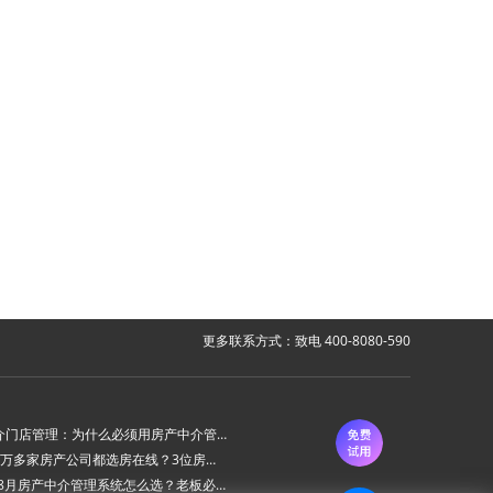
更多联系方式：致电 400-8080-590
房产中介门店管理：为什么必须用房产中介管理系统？
为什么6万多家房产公司都选房在线？3位房产中介老板的真实心声
2026年8月房产中介管理系统怎么选？老板必看的“避坑六步法”