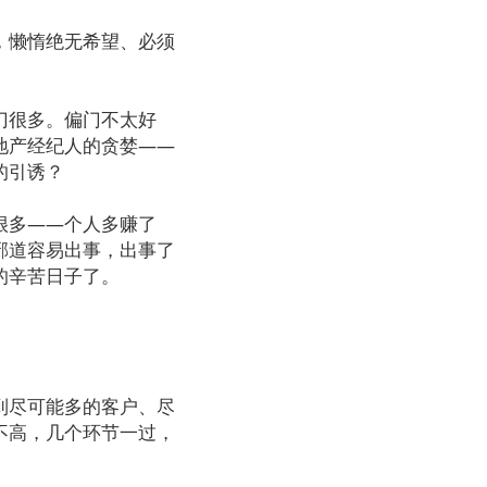
，懒惰绝无希望、必须
门很多。偏门不太好
地产经纪人的贪婪——
的引诱？
很多——个人多赚了
邪道容易出事，出事了
的辛苦日子了。
到尽可能多的客户、尽
不高，几个环节一过，