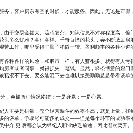
服务，客户房东有空的时候，才能服务。因此，无论是正邪
，由于交易金额大、流程复杂、知识信息不对称程度高，偏
花头多么优雅？各种各样、千奇百怪的花头，会不断激励房
艰苦工作，哪里受得了脑子稍微一转、盈利颇丰的各种小道
有各种各样的风险，和股市一样，有人赚很多、就得有人亏
购房者或者同事，就得损失一笔钱。显然，轻松惬意的歪门
狼藉混不下去、要么能混下去也难以接受勤勤恳恳带看谈单
部分，会被两种情况终结：一是身累；一是心累。
纪人主要是拼量，整个经营漏斗的效率不高，就是上量，找
多的谈单，争取尽可能多的成交——但是每个环节的成功率
类中介 更 后都会认为经纪人职业缺乏前途，因此渐次离开。