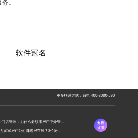
服务。
软件冠名
更多联系方式：致电 400-8080-590
房产中介门店管理：为什么必须用房产中介管理系统？
为什么6万多家房产公司都选房在线？3位房产中介老板的真实心声