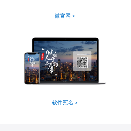
微官网＞
软件冠名＞