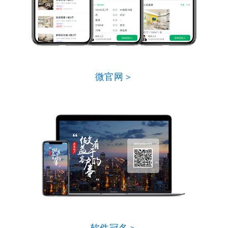
微官网＞
软件冠名＞