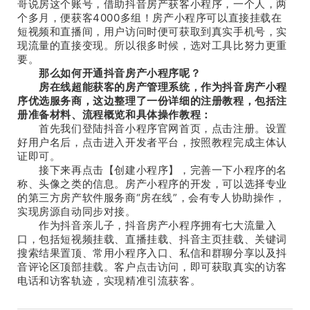
哥说房这个账号，借助抖音房产获客小程序，一个人，两
个多月，便获客4000多组！房产小程序可以直接挂载在
短视频和直播间，用户访问时便可获取到真实手机号，实
现流量的直接变现。所以很多时候，选对工具比努力更重
要。
那么如何开通抖音房产小程序呢？
房在线超能获客的房产管理系统，作为抖音房产小程
序优选服务商，这边整理了一份详细的注册教程，包括注
册准备材料、流程概览和具体操作教程：
首先我们登陆抖音小程序官网首页，点击注册。设置
好用户名后，点击进入开发者平台，按照教程完成主体认
证即可。
接下来再点击【创建小程序】，完善一下小程序的名
称、头像之类的信息。房产小程序的开发，可以选择专业
的第三方房产软件服务商“房在线”，会有专人协助操作，
实现房源自动同步对接。
作为抖音亲儿子，抖音房产小程序拥有七大流量入
口，包括短视频挂载、直播挂载、抖音主页挂载、关键词
搜索结果置顶、常用小程序入口、私信和群聊分享以及抖
音评论区顶部挂载。客户点击访问，即可获取真实的访客
电话和访客轨迹，实现精准引流获客。