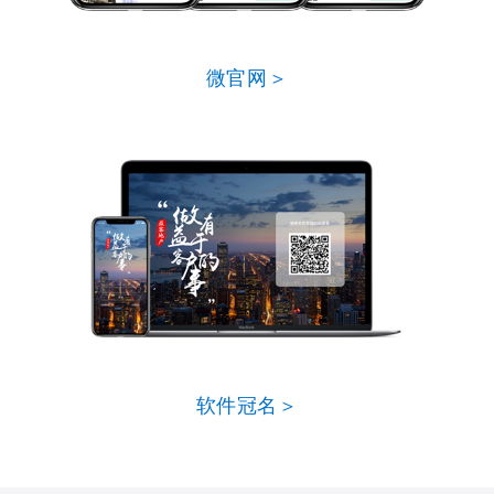
微官网＞
软件冠名＞