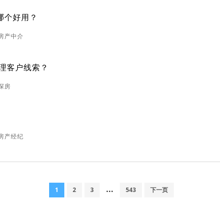
哪个好用？
信房产中介
理客户线索？
探房
？
享房产经纪
...
1
2
3
543
下一页