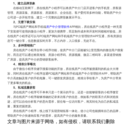
1、建立品牌形象
在移动互联网下，房在线房产小程序可以将房产中介门店开进客户的手机里，房客源
管理、房源采集、房源群发、房源展示、企业信息、客户委托等多种功能，帮助房产中介
公司进一步开拓市场，建立一个完整的品牌形象展示平台。
2、无需下载安装
与PC端房产网站和手机端
房产中介管理软件
APP相比，房在线房产小程序是一种无需
下安装便可使用的微信小程序，更加方便携带，而且制作成本和开发时间都相对较低，房
在线房产小程序还可以与PC端房产网站和手机端房产中介管理软件APP互通，所有房源信
息可一键分享，信息数据实时共享，不占内存，入口很多，无处不在。
3、多种营销推广
房在线房产小程序自带小程序功能，使房产中介门店能被5公里范围内的微信用户搜索
到，而且还可以通过精美海报、房源小程序码、房源视频、微店二维码等，多渠道营销推
广房源，提高房产中介的营销获客效率。
4、精准分享曝光
由于微信小程序关键字搜索功能的开放，房在线房产小程序被搜索到的机会大大增
加，同时房在线房产小程序连通PC端房产网站和手机端房产中介管理软件APP，帮助房产
中介高效触及客户的手机电脑，可一键群发房源信息，精准分享给客户，为房产中介带来
了更多曝光的机会。
5、私域流量获客
房在线房产小程序可不单单只是一个展示的平台，还是一款能够获客的小程序微官
网，房在线房产小程序能够准确的记录来访客户的信息，例如客户的联系方式和浏览痕
迹，还可以自动分析客户的意向需求，留住每一位访问客户，将其转化为自己的私域流
量，重复挖掘资源。
房在线房产小程序，线上线下实现营销拓客一体化，使小公司也能拥有自己的品牌，
帮助房产中介快速响应客户的需求，提高房产中介的服务质量。
文章与图片来源于网络，如有侵权，请联系我们删除