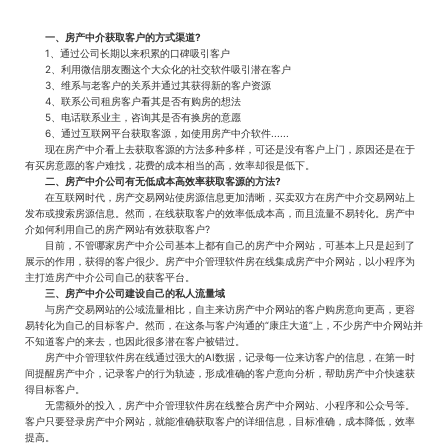
一、房产中介获取客户的方式渠道?
1、通过公司长期以来积累的口碑吸引客户
2、利用微信朋友圈这个大众化的社交软件吸引潜在客户
3、维系与老客户的关系并通过其获得新的客户资源
4、联系公司租房客户看其是否有购房的想法
5、电话联系业主，咨询其是否有换房的意愿
6、通过互联网平台获取客源，如使用房产中介软件......
现在房产中介看上去获取客源的方法多种多样，可还是没有客户上门，原因还是在于
有买房意愿的客户难找，花费的成本相当的高，效率却很是低下。
二、房产中介公司有无低成本高效率获取客源的方法?
在互联网时代，房产交易网站使房源信息更加清晰，买卖双方在房产中介交易网站上
发布或搜索房源信息。然而，在线获取客户的效率低成本高，而且流量不易转化。房产中
介如何利用自己的房产网站有效获取客户?
目前，不管哪家房产中介公司基本上都有自己的房产中介网站，可基本上只是起到了
展示的作用，获得的客户很少。房产中介管理软件房在线集成房产中介网站，以小程序为
主打造房产中介公司自己的获客平台。
三、房产中介公司建设自己的私人流量域
与房产交易网站的公域流量相比，自主来访房产中介网站的客户购房意向更高，更容
易转化为自己的目标客户。然而，在这条与客户沟通的“康庄大道”上，不少房产中介网站并
不知道客户的来去，也因此很多潜在客户被错过。
房产中介管理软件房在线通过强大的AI数据，记录每一位来访客户的信息，在第一时
间提醒房产中介，记录客户的行为轨迹，形成准确的客户意向分析，帮助房产中介快速获
得目标客户。
无需额外的投入，房产中介管理软件房在线整合房产中介网站、小程序和公众号等。
客户只要登录房产中介网站，就能准确获取客户的详细信息，目标准确，成本降低，效率
提高。