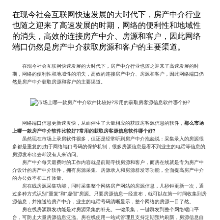
在现今社会互联网快速发展的大时代下，房产中介行业
也随之迎来了高速发展的时期，网络的便利性和地域性
的消失，高效的连接房产中介、房源和客户，因此网络
端口仍然是房产中介获取房源和客户的主要渠道。
在现今社会互联网快速发展的大时代下，房产中介行业也随之迎来了高速发展的时
期，网络的便利性和地域性的消失，高效的连接房产中介、房源和客户，因此网络端口仍
然是房产中介获取房源和客户的主要渠道。
网络端口信息更新速度快，从而催生了大量相应的获取房客源信息的软件，
那么市场
上哪一款房产中介软件比较好?常用的获取房客源信息软件哪个好?
虽然现在市场上录房软件很多，但还是经常听到房产中介抱怨说：采集录入的房源很
多都是重复的;由于网络端口号码的保护机制，很多房源信息是看不到业主的电话等信息的;
房源发布出去却没有人来访问。
房产中介每天最费时的工作内容就是前期寻找房源和客户，而房在线就是专为房产中
介设计的房产中介软件，拥有房源采集、房源录入和房源群发等功能，全面提高房产中介
的办公效率和工作质量。
房在线房源采集功能，同时采集整个网络房产网站的房源信息，几秒钟更新一次，通
过多种方式识别“重复”和“虚假”房源。只要房源信息一经发布，就可以在第一时间收集到房
源信息，并推送给房产中介，业主的电话号码清晰显示，整个网络的房源一目了然。
房在线房源群发功能是对房源采集的补充。一键采集，一键群发到整个网络端口平
台，可防止大量房源信息泛滥。房在线使用一站式管理且支持定期预约刷新，房源信息自