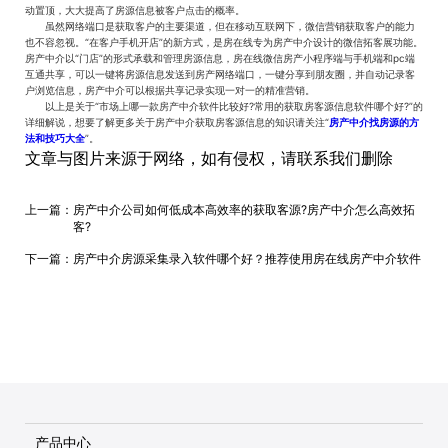
动置顶，大大提高了房源信息被客户点击的概率。
虽然网络端口是获取客户的主要渠道，但在移动互联网下，微信营销获取客户的能力
也不容忽视。“在客户手机开店”的新方式，是房在线专为房产中介设计的微信拓客展功能。
房产中介以“门店”的形式承载和管理房源信息，房在线微信房产小程序端与手机端和pc端
互通共享，可以一键将房源信息发送到房产网络端口，一键分享到朋友圈，并自动记录客
户浏览信息，房产中介可以根据共享记录实现一对一的精准营销。
以上是关于“市场上哪一款房产中介软件比较好?常用的获取房客源信息软件哪个好?”的
详细解说，想要了解更多关于房产中介获取房客源信息的知识请关注“
房产中介找房源的方
法和技巧大全
”。
文章与图片来源于网络，如有侵权，请联系我们删除
上一篇：
房产中介公司如何低成本高效率的获取客源?房产中介怎么高效拓
客?
下一篇：
房产中介房源采集录入软件哪个好？推荐使用房在线房产中介软件
产品中心