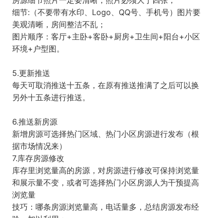
房源细节照片一定要清晰，照片必须大于四张；
细节:（不要带有水印、Logo、QQ号、手机号）图片要
美观清晰，房间整洁不乱；
图片顺序：客厅+主卧+客卧+厨房+卫生间+阳台+小区
环境+户型图。
5.更新推送
每天可取消推送十五条，在原有推送推满了之后可以换
另外十五条进行推送。
6.推送新房源
新增房源可选择热门区域、热门小区房源进行发布（根
据市场情况来）
7.库存房源修改
库存里浏览量高的房源，对房源进行修改可保持浏览量
和展示量不变，或者可选择热门小区房源人为干预提高
浏览量
技巧：哪条房源浏览量高，电话量多，总结房源发布经