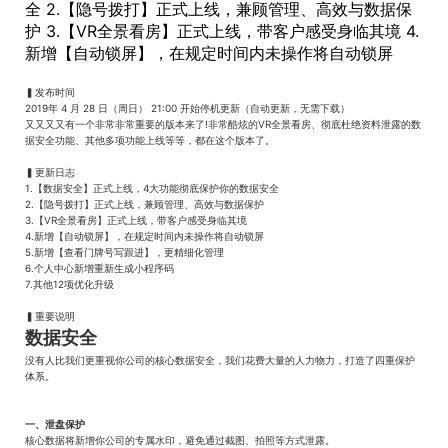
全 2.【隐号拨打】正式上线，兼顾管理、高效与数据保
护 3.【VR全景看房】正式上线，带客户感受身临其境 4.
新增【自动锁屏】，在规定时间内未操作将自动锁屏
▍发布时间
2019年 4 月 28 日（周日） 21:00 开始停机更新（自动更新，无需下载）
又又又又有一个非常非常重要的版本来了!非常酷炫的VR全景看房、彻底杜绝资料泄露的数
据安全功能、其他多项功能上线等等，都在这个版本了。
▍更新日志
1.【数据安全】正式上线，4大功能彻底保护你的数据安全
2.【隐号拨打】正式上线，兼顾管理、高效与数据保护
3.【VR全景看房】正式上线，带客户感受身临其境
4.新增【自动锁屏】，在规定时间内未操作将自动锁屏
5.新增【查看门牌号写跟进】，更精细化管理
6.个人中心新增重新生成小程序码
7.其他12项优化升级
▍重要说明
数据安全
没有人比我们更重视你公司的核心数据安全，我们花费大量的人力物力，打造了四重保护
体系。
一、泄盘保护
核心数据将新增你公司的专属水印，避免通过截图、拍照等方式泄露。