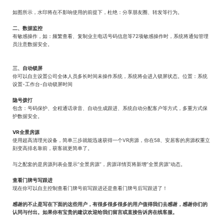
如图所示，水印将在不影响使用的前提下，杜绝：分享朋友圈、转发等行为。
二、数据监控
有敏感操作，如：频繁查看、复制业主电话号码信息等72项敏感操作时，系统将通知管理
员注意数据安全。
三、自动锁屏
你可以自主设置公司全体人员多长时间未操作系统，系统将会进入锁屏状态。位置：系统
设置-工作台-自动锁屏时间
隐号拨打
包含：号码保护、全程通话录音、自动生成跟进、系统自动分配客户等方式，多重方式保
护数据安全。
VR全景房源
使用超高清理光设备，简单三步就能迅速获得一个VR房源，你在58、安居客的房源权重立
刻变高排名靠前，获客就更简单了。
与之配套的是房源列表会显示“全景房源”，房源详情页将新增“全景房源”动态。
查看门牌号写跟进
现在你可以自主控制查看门牌号前写跟进还是查看门牌号后写跟进了！
感谢的不止是写在下面的这些用户，有很多很多很多的用户值得我们去感谢，感谢你们的
认同与付出。如果你有宝贵的建议欢迎给我们留言或直接告诉房在线客服。