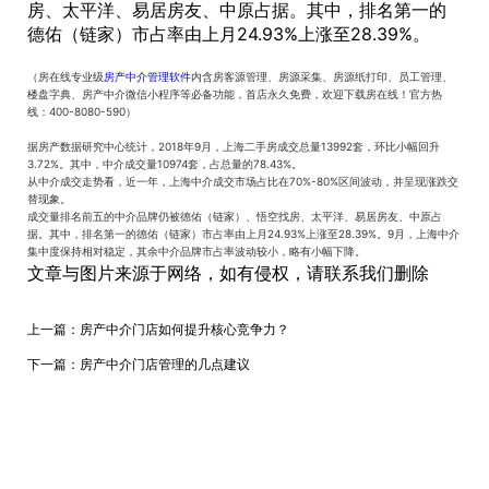
房、太平洋、易居房友、中原占据。其中，排名第一的
德佑（链家）市占率由上月24.93%上涨至28.39%。
（房在线专业级
房产中介管理软件
内含房客源管理、房源采集、房源纸打印、员工管理、
楼盘字典、房产中介微信小程序等必备功能，首店永久免费，欢迎下载房在线！官方热
线：400-8080-590）
据房产数据研究中心统计，2018年9月，上海二手房成交总量13992套，环比小幅回升
3.72%。其中，中介成交量10974套，占总量的78.43%。
从中介成交走势看，近一年，上海中介成交市场占比在70%-80%区间波动，并呈现涨跌交
替现象。
成交量排名前五的中介品牌仍被德佑（链家）、悟空找房、太平洋、易居房友、中原占
据。其中，排名第一的德佑（链家）市占率由上月24.93%上涨至28.39%。9月，上海中介
集中度保持相对稳定，其余中介品牌市占率波动较小，略有小幅下降。
文章与图片来源于网络，如有侵权，请联系我们删除
上一篇：
房产中介门店如何提升核心竞争力？
下一篇：
房产中介门店管理的几点建议