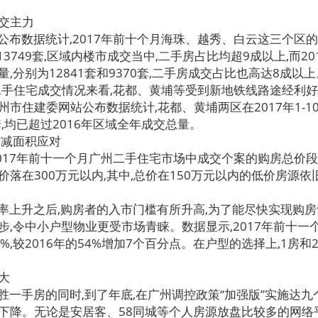
交主力
布数据统计,2017年前十个月海珠、越秀、白云这三个区
套和13749套,区域内楼市成交当中,二手房占比均超9成以上,而
,分别为12841套和9370套,二手房成交占比也高达8成以上
二手住宅成交情况来看,花都、黄埔等受到新地铁线路途经利好
市住建委网站公布数据统计,花都、黄埔两区在2017年1-
9套,均已超过2016年区域全年成交总量。
缩减面积应对
17年前十一个月广州二手住宅市场中成交个案的购房总价段分
落在300万元以内,其中,总价在150万元以内的低价房源依旧
上升之后,购房者的入市门槛有所升高,为了能尽快实现购房
,令中小户型物业更受市场青睐。数据显示,2017年前十一
%,较2016年的54%增加7个百分点。在户型的选择上,1房
大
一手房的同时,到了年底,在广州调控政策“加强版”实施达九
下降。无论是安居客、58同城等个人房源放盘比较多的网络