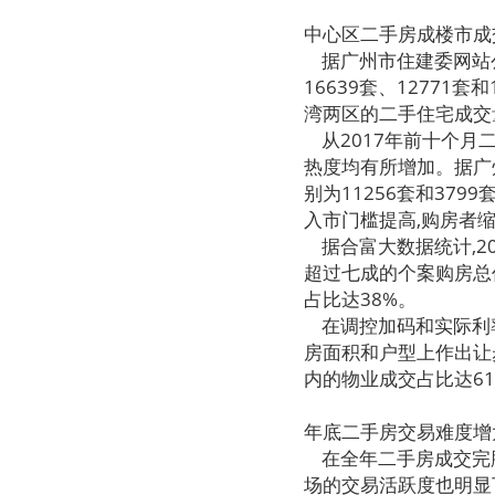
中心区二手房成楼市成
据广州市住建委网站公
16639套、12771
湾两区的二手住宅成交量
从2017年前十个月
热度均有所增加。据广州
别为11256套和379
入市门槛提高,购房者
据合富大数据统计,20
超过七成的个案购房总价
占比达38%。
在调控加码和实际利率
房面积和户型上作出让步
内的物业成交占比达61
年底二手房交易难度增
在全年二手房成交完胜
场的交易活跃度也明显