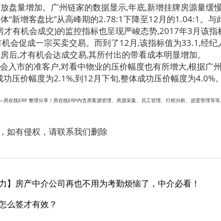
的放盘量增加。广州链家的数据显示,年底,新增挂牌房源量缓
“新增客盘比”从高峰期的2.78:1下降至12月的1.04:1。
房才有机会成交)的监控指标也呈现严峻态势,2017年3月该指标
有机会促成一宗买卖交易。而到了12月,该指标值为33.1,经
看房后,才有机会达成交易,其所付出的带看成本明显增加。
会入市的准客户,对看中物业的压价幅度也有所增大,根据广
成功压价幅度为2.1%,到12月下旬,整体成功压价幅度为4.0%
房在线ERP 整理分享！房在线ERP内含房客源管理、房源采集、员工管理、行程分析、进度管理等
，如有侵权，请联系我们删除
力】房产中介公司再也不用为考勤烦恼了，中介必看！
怎么签才有效？