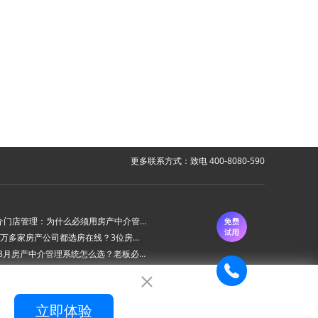
更多联系方式：致电 400-8080-590
房产中介门店管理：为什么必须用房产中介管理系统？
为什么6万多家房产公司都选房在线？3位房产中介老板的真实心声
2026年8月房产中介管理系统怎么选？老板必看的“避坑六步法”
房在线房产中介管理系统 ：新上线房源AI审批功能
立即体验