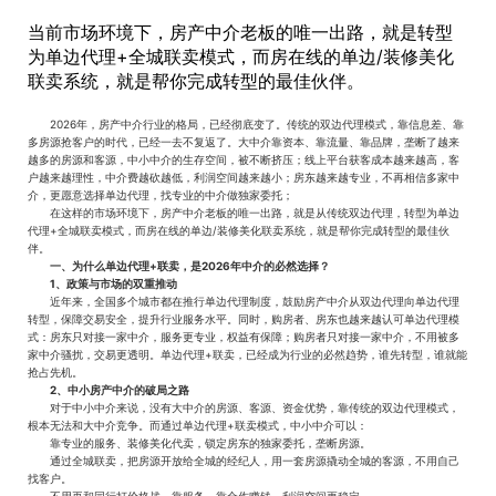
当前市场环境下，房产中介老板的唯一出路，就是转型
为单边代理+全城联卖模式，而房在线的单边/装修美化
联卖系统，就是帮你完成转型的最佳伙伴。
2026年，房产中介行业的格局，已经彻底变了。传统的双边代理模式，靠信息差、靠
多房源抢客户的时代，已经一去不复返了。大中介靠资本、靠流量、靠品牌，垄断了越来
越多的房源和客源，中小中介的生存空间，被不断挤压；线上平台获客成本越来越高，客
户越来越理性，中介费越砍越低，利润空间越来越小；房东越来越专业，不再相信多家中
介，更愿意选择单边代理，找专业的中介做独家委托；
在这样的市场环境下，房产中介老板的唯一出路，就是从传统双边代理，转型为单边
代理+全城联卖模式，而房在线的单边/装修美化联卖系统，就是帮你完成转型的最佳伙
伴。
一、为什么单边代理+联卖，是2026年中介的必然选择？
1、政策与市场的双重推动
近年来，全国多个城市都在推行单边代理制度，鼓励房产中介从双边代理向单边代理
转型，保障交易安全，提升行业服务水平。同时，购房者、房东也越来越认可单边代理模
式：房东只对接一家中介，服务更专业，权益有保障；购房者只对接一家中介，不用被多
家中介骚扰，交易更透明。单边代理+联卖，已经成为行业的必然趋势，谁先转型，谁就能
抢占先机。
2、中小房产中介的破局之路
对于中小中介来说，没有大中介的房源、客源、资金优势，靠传统的双边代理模式，
根本无法和大中介竞争。而通过单边代理+联卖模式，中小中介可以：
靠专业的服务、装修美化代卖，锁定房东的独家委托，垄断房源。
通过全城联卖，把房源开放给全城的经纪人，用一套房源撬动全城的客源，不用自己
找客户。