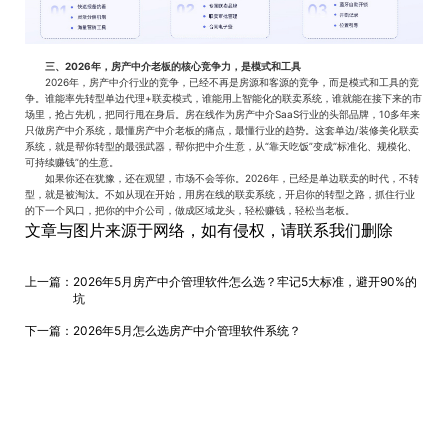
三、2026年，房产中介老板的核心竞争力，是模式和工具
2026年，房产中介行业的竞争，已经不再是房源和客源的竞争，而是模式和工具的竞
争。谁能率先转型单边代理+联卖模式，谁能用上智能化的联卖系统，谁就能在接下来的市
场里，抢占先机，把同行甩在身后。房在线作为房产中介SaaS行业的头部品牌，10多年来
只做房产中介系统，最懂房产中介老板的痛点，最懂行业的趋势。这套单边/装修美化联卖
系统，就是帮你转型的最强武器，帮你把中介生意，从“靠天吃饭”变成“标准化、规模化、
可持续赚钱”的生意。
如果你还在犹豫，还在观望，市场不会等你。2026年，已经是单边联卖的时代，不转
型，就是被淘汰。不如从现在开始，用房在线的联卖系统，开启你的转型之路，抓住行业
的下一个风口，把你的中介公司，做成区域龙头，轻松赚钱，轻松当老板。
文章与图片来源于网络，如有侵权，请联系我们删除
上一篇：
2026年5月房产中介管理软件怎么选？牢记5大标准，避开90%的
坑
下一篇：
2026年5月怎么选房产中介管理软件系统？