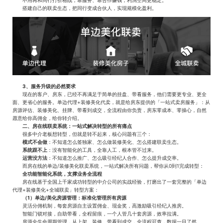
不用再和同行打价格战，靠服务、靠合作赚钱，利润空间更稳定。
搭建自己的联卖生态，把同行变成合伙人，实现规模化盈利。
3、服务升级的必然要求
现在的客户、房东，已经不再满足于简单的挂盘、带看服务，他们需要更专业、更全
面、更省心的服务。单边代理+装修美化代卖，就是给房东提供的「一站式卖房服务」：从
房源评估、装修美化、挂牌、带看到成交，全流程由你负责，房东零成本、零操心，自然
愿意给你高佣金，给你转介绍。
二、房在线联卖系统：一站式解决转型的所有痛点
很多中介老板想转型，但就是转不起来，核心问题有三个：
模式不会做
：不知道怎么签独家、怎么做装修美化、怎么搭建联卖生态。
系统跟不上
：没有智能化的工具，全靠人工，根本管不过来。
运营没方法
：不知道怎么推广、怎么吸引经纪人合作、怎么提升成交率。
而房在线的单边/装修美化联卖系统，一站式解决所有问题，帮你从0到1完成转型：
全功能智能化系统，支撑业务全流程
房在线基于全国上千家成功转型的中介公司的实战经验，打磨出了一套完整的「单边
代理+装修美化+全城联卖」转型方案：
（1）单边/美化房源管理：标准化管理所有房源
灵活分佣机制，每套房源自主设置佣金、现金奖，高激励吸引经纪人推房。
智能门锁对接，自助带看，全程留痕，一个人管几十套房源，效率拉满。
房源全生命周期管理，从上架、装修、带看到成交，全流程可查，数据一目了然。