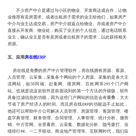
不少房产中介是通过与小区的物业、开发商达成合作，让物
业推荐有卖房需求、或者出租房子需求的业主给他们，如果房产
中介与业主达成交易，房产中介就返点给物业。亦或者房产中介
直接从开发商、物业处，购买了业主的个人信息，通过电话联系
业主，确认业主是否有卖房或者出租房子的需求，以此获得相关
房源。
五、
应用
房在线
ERP
房在线是免费的房产中介管理软件，房在线拥有房源、客源、
人员管理、云采集，采集各个网站的个人房源。采集的是各大主
流网站，如
58
同城、赶集网、搜房网、百姓网等
个门户网
295
站。也就是说这款软件是前面说到的第一个方法的升级版，软件
具备过滤信息的功能，因为这些门户网站的信息会有重叠，大大
节省了房产经济人的时间。而且房在线
的功能远不止如此，
ERP
他还可以帮助中介公司解决人员管理、房源管理、客源管理、楼
盘字典管理、财务管理、合同管理、人事管理、统计分析、微营
销、中介官网、全景看房、云采集、数据化分析、隐号拨打、业
绩排行
、一二手联动、商业地产管理等。互联网时代，我们应
PK