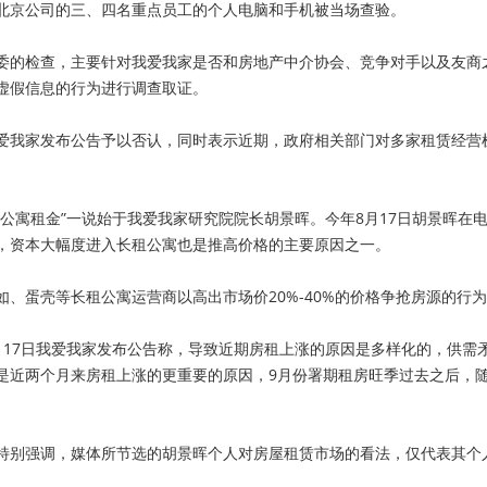
北京公司的三、四名重点员工的个人电脑和手机被当场查验。
委的检查，主要针对我爱我家是否和房地产中介协会、竞争对手以及友商
虚假信息的行为进行调查取证。
爱我家发布公告予以否认，同时表示近期，政府相关部门对多家租赁经营
租公寓租金”一说始于我爱我家研究院院长胡景晖。今年
8
月
17
日胡景晖在
，资本大幅度进入长租公寓也是推高价格的主要原因之一。
如、蛋壳等长租公寓运营商以高出市场价
20%-40%
的价格争抢房源的行为
月
17
日我爱我家发布公告称，导致近期房租上涨的原因是多样化的，供需
是近两个月来房租上涨的更重要的原因，
9
月份署期租房旺季过去之后，
特别强调，媒体所节选的胡景晖个人对房屋租赁市场的看法，仅代表其个