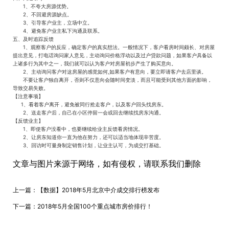
1、不夸大房源优势。
2、不回避房源缺点。
3、引导客户业主，立场中立。
4、避免客户业主私下沟通及联系。
五、及时追踪反馈
1、观察客户的反应，确定客户的真实想法。一般情况下，客户看房时间颇长、对房屋
提出意见，打电话询问家人意见，主动询问价格浮动以及过户贷款问题，如果客户具备以
上诸多行为其中之一，我们就可以认为客户对房屋初步产生了购买意向。
2、主动询问客户对这房屋的感觉如何,如果客户有意向，要立即请客户去店里谈。
不要让客户独自离开，否则不仅意向会随时间变淡，而且可能受到其他方面的影响，
导致交易失败。
【注意事项】
1、看着客户离开，避免被同行抢走客户，以及客户回头找房东。
2、送走客户后，自己在小区停留一会或回去继续找房东沟通。
【反馈业主】
1、即使客户没看中，也要继续给业主反馈看房情况。
2、让房东知道你一直为他在努力，还可以适当地体现辛苦度。
3、回访时可量身制定销售计划，让业主认可，为成交打基础。
文章与图片来源于网络，如有侵权，请联系我们删除
上一篇：
【数据】2018年5月北京中介成交排行榜发布
下一篇：
2018年5月全国100个重点城市房价排行！