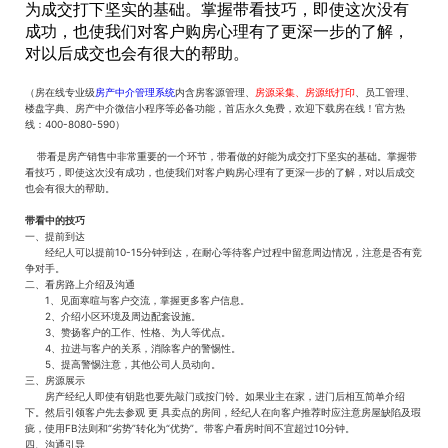
为成交打下坚实的基础。掌握带看技巧，即使这次没有
成功，也使我们对客户购房心理有了更深一步的了解，
对以后成交也会有很大的帮助。
（房在线专业级
房产中介管理系统
内含房客源管理、
房源采集、房源纸打印
、员工管理、
楼盘字典、房产中介微信小程序等必备功能，首店永久免费，欢迎下载房在线！官方热
线：400-8080-590）
带看是房产销售中非常重要的一个环节，带看做的好能为成交打下坚实的基础。掌握带
看技巧，即使这次没有成功，也使我们对客户购房心理有了更深一步的了解，对以后成交
也会有很大的帮助。
带看中的技巧
一、提前到达
经纪人可以提前10-15分钟到达，在耐心等待客户过程中留意周边情况，注意是否有竞
争对手。
二、看房路上介绍及沟通
1、见面寒暄与客户交流，掌握更多客户信息。
2、介绍小区环境及周边配套设施。
3、赞扬客户的工作、性格、为人等优点。
4、拉进与客户的关系，消除客户的警惕性。
5、提高警惕注意，其他公司人员动向。
三、房源展示
房产经纪人即使有钥匙也要先敲门或按门铃。如果业主在家，进门后相互简单介绍
下。然后引领客户先去参观 更 具卖点的房间，经纪人在向客户推荐时应注意房屋缺陷及瑕
疵，使用FB法则和“劣势”转化为“优势”。带客户看房时间不宜超过10分钟。
四、沟通引导