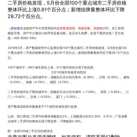
二手房价格发现，5月份全国100个重点城市二手房价格
整体环比上涨0.81个百分点；新增挂牌量整体环比下降
28.72个百分点。
（
房在线
专业级房产中介管理系统内含
房客源管理、房源采集、房源纸打
印、员工管理、
楼盘字典、房产中介微信小程序等必备功能，首店永久免费，欢迎下载房在线！官方热
线：400-8080-590）
2018年5月，房产数据研究中心监测全国100个重点城市二手房价格发现，5月份全国100
个重点城市二手房价格整体环比上涨0.81个百分点；新增挂牌量整体环比下降28.72个百分
点。
100个城市中，69个城市房价上涨，31个城市房价出现下跌趋势。
5月100城市价格变动情况
二手房价格环比上涨的城市中，涨幅前五名分别为青岛（6.38%）、日照（6.35%）、威海
（5.03%）、成都（4.76%）、咸阳（4.74%）。
二手房价格环比下降的城市中，跌幅前五名分别为滁州（-7.28%）、贵阳（-5.85%）、江
门（-5.62%）、北海（-5.55%）、厦门（-5.05%）。
房产数据选取样本数量多于7个城市的省份进行监测。
山东、浙江两省二手房均价整体涨幅超过2%，上涨幅度分别为2.30%、2.01%；广东省重
点城市二手房均价整体出现下降趋势，下降幅度0.36%。
附：全国100城二手住宅价格情况