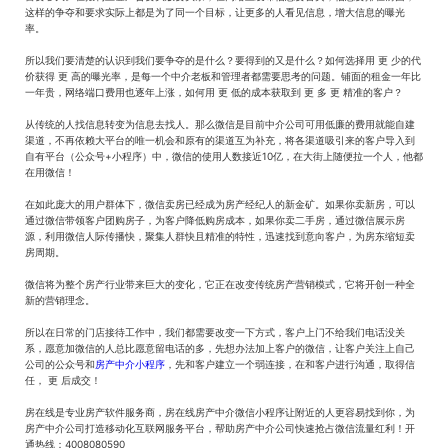
这样的争夺和要求实际上都是为了同一个目标，让更多的人看见信息，增大信息的曝光
率。
所以我们要清楚的认识到我们要争夺的是什么？要得到的又是什么？如何选择用 更 少的代
价获得 更 高的曝光率，是每一个中介老板和管理者都需要思考的问题。铺面的租金一年比
一年贵，网络端口费用也逐年上涨，如何用 更 低的成本获取到 更 多 更 精准的客户？
从传统的人找信息转变为信息去找人。那么微信是目前中介公司可用低廉的费用就能自建
渠道，不再依赖大平台的唯一机会和原有的渠道互为补充，将各渠道吸引来的客户导入到
自有平台（公众号+小程序）中，微信的使用人数接近10亿，在大街上随便拉一个人，他都
在用微信！
在如此庞大的用户群体下，微信卖房已经成为房产经纪人的新金矿。如果你卖新房，可以
通过微信带领客户团购房子，为客户降低购房成本，如果你卖二手房，通过微信展示房
源，利用微信人际传播快，聚集人群快且精准的特性，迅速找到意向客户，为房东缩短卖
房周期。
微信将为整个房产行业带来巨大的变化，它正在改变传统房产营销模式，它将开创一种全
新的营销理念。
所以在日常的门店接待工作中，我们都需要改变一下方式，客户上门不给我们电话没关
系，愿意加微信的人总比愿意留电话的多，先想办法加上客户的微信，让客户关注上自己
公司的公众号和
房产中介小程序
，先和客户建立一个弱连接，在和客户进行沟通，取得信
任， 更 后成交！
房在线是专业房产软件服务商，房在线房产中介微信小程序让附近的人更容易找到你，为
房产中介公司打造移动化互联网服务平台，帮助房产中介公司快速抢占微信流量红利！开
通热线：4008080590