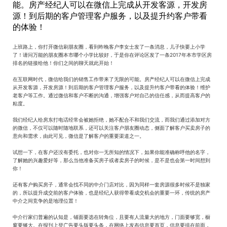
能。房产经纪人可以在微信上完成从开发客源，开发房
源！到后期的客户管理客户服务，以及提升约客户带看
的体验！
上班路上，你打开微信刷朋友圈，看到昨晚客户李女士发了一条消息，儿子快要上小学
了！请问万能的朋友圈本市哪个小学比较好，于是你在评论区发了一条2017年本市学区房
排名的链接给他！你们之间的聊天就此开始！
在互联网时代，微信给我们的销售工作带来了无限的可能。房产经纪人可以在微信上完成
从开发客源，开发房源！到后期的客户管理客户服务，以及提升约客户带看的体验！维护
老客户等工作。通过微信和客户不断的沟通，增强客户对自己的信任感，从而提高客户的
粘度。
我们经纪人给房东打电话经常会被她拒绝，她不配合不和我们交流，而我们通过添加对方
的微信，不仅可以随时随地联系，还可以关注客户朋友圈动态，侧面了解客户买卖房子的
意向和需求，由此可见，微信是了解客户的重要渠道之一。
试想一下，在客户还没有委托，也对你一无所知的情况下，如果你能准确称呼他的名字，
了解她的兴趣爱好等，那么当他准备买房子或者卖房子的时候，是不是也会第一时间想到
你！
还有客户购买房子，通常会找不同的中介门店对比，因为同样一套房源很多时候不是独家
的，所以提升成交前的客户体验，也是经纪人获得带看成交机会的重要一环，传统的房产
中介之间竞争的是地理位置！
中介行家们普遍的认知是，铺面要选在转角位，且要有人流量大的地方，门面要够宽，橱
窗要够大。在报刊上登广告要头版要头条，在网络上发布信息要首页，信息要排在前面，