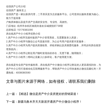
信强房产公司介绍
信强房产 服务至上
信强房产是一家以新房代理，二手房买卖为主的服务平台。公司坚持以服务质量为核心。
致力于提高客
户购房体验以及提升房产交易的安全性、专业性、高效性。
门店地址: 杭州市余杭区南苑街道欢乐城揽悦轩739室
总部电话: 15179383290
房在线房产中介小程序优势介绍
1.房产中介小程序无缝对接房产中介管理系统，无需重复录入房源；
2.房产中介小程序与微信公众号直接关联，为公众号用户提供更丰富服务；
3.房产中介小程序为用户提供房屋租售、求租求购以及房屋委托服务，并同步到房在线管
理系统内；
4.房产中介小程序让附近用户随时发现你的存在，无需下载，随用随关；
5.房产中介小程序二维码让流量入口多样化，客户使用更方便。
房在线是专业房产软件服务商，房在线房产中介微信小程序让附近的人更容易找到你，为
房产中介公司打造移动化互联网服务平台，帮助房产中介公司快速抢占微信流量红利！开
通热线：4008080590
文章与图片来源于网络，如有侵权，请联系我们删除
上一篇：
【精选】微信是房产中介卖房更好的营销渠道！
下一篇：
新疆乌鲁木齐天天新居开通房产中介微信小程序！