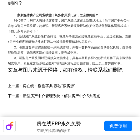
到的？
一家
新
媒体房产公司业绩能干趴多家贝系门店
，
怎么做到的？
时代变了，房产人思维也该转变，房产系统也该跟上新市场环境！当下房产中介公司
该怎么选房产系统呢？简单说，新型房产系统必须能帮助你把公司转型新媒体运营模式！
下面几点可以参考下：
1
、新型房产系统必须打通抖音、视频号等主流的短视频直播平台，通过短视频、直播
房产小程序等留资组件来打通从公域流量获得精准购房客户。
+
2
、各渠道客户留资要能统一到系统管理，并有一套科学高效的自动分配机制，自动分
配给选房师，确保房客源的流转效率，提升成交率。
3
、新型房产系统同时还得接入微信生态，具有丰富且多样化的私域拓客工具来激活和
裂变客户。而且这套新系统还能对内部业务流程进行强管控，防止员工作弊跑私单。
文章与图片来源于网络，如有侵权，请联系我们删除
上一篇：
房在线：楼盘字典 勘破“假房源”
下一篇：
新型房产中介管理系统：解决房产中介5大痛点
房在线ERP永久免费
免费使用
立即摆脱管理的烦恼