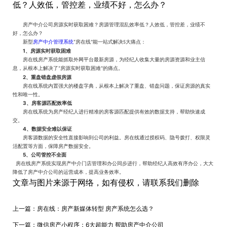
低？人效低，管控差，业绩不好，怎么办？
房产中介公司
房源实时获取困难？房源管理混乱效率低？人效低，管控差，业绩不
好，怎么办？
房产中介管理系统
新型
房在线
能一站式解决
大痛点：
“
”
5
1
、房源实时获取困难
房在线房产系统能抓取外网平台最新房源，为经纪人收集大量的房源资源和业主信
息，从根本上解决了
房源实时获取困难
的痛点。
“
”
2
、
重盘错盘虚假房源
房在线系统内置强大的楼盘字典，从根本上解决了重盘、错盘问题，保证房源的真实
性和唯一性。
3
、房客源匹配效率低
房在线系统为房产经纪人进行精准的房客源匹配提供有效的数据支持，帮助快速成
交。
4
、数据安全难以保证
房客源数据的安全性直接影响到公司的利益。房在线通过授权
码
、隐号拨
打
、权限灵
活配置等方面，保障房产数据安全。
5
、
公司管控不全面
房在线房产系统实现房产中介门店管理和办公同步进行，帮助经纪人高效有序办公，大大
降低了
房产
中介公司的运营成本，提高业务效率。
文章与图片来源于网络，如有侵权，请联系我们删除
上一篇：
房在线：房产新媒体转型 房产系统怎么选？
下一篇：
微信房产小程序：6大超能力 帮助房产中介公司