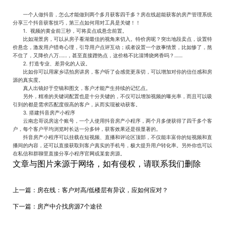
一个人做抖音，怎么才能做到两个多月获客四千多？房在线超能获客的房产管理系统
分享三个抖音获客技巧，第三点如何用对工具是关键！！
1. 视频的黄金前三秒，可将卖点或悬念前置。
比如湖景房，可以从房子看湖最佳的视角来切入。特价房呢？突出地段卖点，设置特
价悬念，激发用户猎奇心理，引导用户点评互动；或者设置一个故事情景，比如惨了，熬
不住了，又降价八万……，甚至直接蹭热点，这价格不比淄博烧烤香吗？……
2. 打造专业、差异化的人设。
比如你可以用家乡话拍房讲房，客户听了会感觉更亲切，可以增加对你的信任感和房
源的真实度。
真人出镜好于空镜和图文，客户才能产生持续的记忆点。
另外，精准的关键词配置也是十分关键的，不仅可以增加视频的曝光率，而且可以吸
引到的都是需求匹配度很高的客户，从而实现被动获客。
3. 搭建抖音房产小程序
云南忠哥说房这个账号，一个人使用抖音房产小程序，两个月多便获得了四千多个客
户，每个客户平均浏览时长达一分多钟，获客效果还是很显著的。
抖音房产小程序可以挂载在短视频、直播和评论区顶部，不仅能丰富你的短视频和直
播间的内容，还可以直接获取到客户真实的手机号，极大提升用户转化率。另外你也可以
在私信和群聊里直接分享小程序官网或某套房源。
文章与图片来源于网络，如有侵权，请联系我们删除
上一篇：
房在线：客户对高/低楼层有异议，应如何应对？
下一篇：
房产中介找房源7个途径