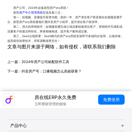
房产公司，2024年必备新型房产erp系统！
新型
房产中介管理系统
应该具备三点：
第一，短视频、直播提升留资功能：新的一年，房产潜在客户更是都在短视频直播平
台，新型房产erp系统要能打通抖音房产小程序，提升潜在客户留资率。
第二，强大的营销组件：短视频直播完成公域流量链接潜在客户，营销组件完成私域
流量客户的激活和转化，两者相辅相成，提升客户量和成交量。
第三，SaaS云端部署：SaaS模式的房产erp系统安装即可多端同步使用，云端存储，
超高级别加密技术，房客源数据更安全！
文章与图片来源于网络，如有侵权，请联系我们删除
上一篇：
2024年房产公司标配软件工具
下一篇：
抖音房产号：口播视频怎么高效获客？
房在线ERP永久免费
免费使用
立即摆脱管理的烦恼
产品中心