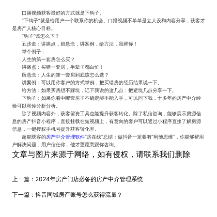
口播视频获客最好的方式就是下钩子。
“下钩子”就是给用户一个联系你的机会。口播视频不单单是立人设和内容分享，获客才
是房产人核心目标。
“钩子”该怎么下？
五步走：讲痛点，留悬念，讲案例，给方法，我帮你！
举个例子：
人生的第一套房怎么买？
讲痛点：买错一套房，半辈子都白忙！
留悬念：人生的第一套房到底该怎么选？
讲案例：可以用你客户的方式举例，把买错房的经历结果说一下。
给方法：如果买房想不踩坑，记下我说的这几点：把避坑几点分享一下。
下钩子：如果你看中哪套房子不确定能不能入手，可以问下我，十多年的房产中介经
验可以帮你分析分析。
除了视频内容外，获客留资工具也能提升获客转化。除了私信咨询，能够展示房源信
息的房产抖音小程序，直接挂载在短视频上，有意向的客户可以通过小程序直接了解房源
信息，一键授权手机号提升获客转化率。
超能获客的
房产中介管理软件
“房在线”总结：做抖音一定要有“利他思维”，你能够帮用
户解决问题，用户信任你，他才更愿意跟你咨询。
文章与图片来源于网络，如有侵权，请联系我们删除
上一篇：
2024年房产门店必备的房产中介管理系统
下一篇：
抖音同城房产账号怎么获得流量？