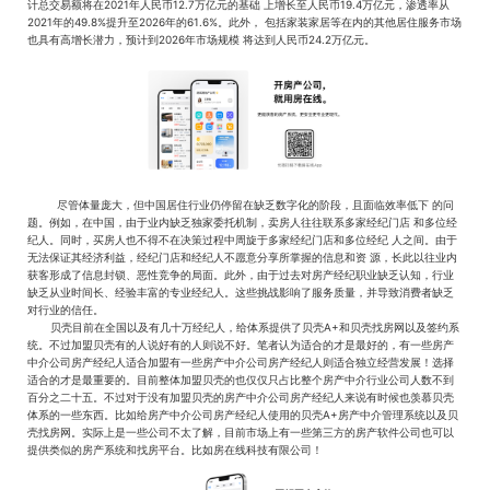
计总交易额将在2021年人民币12.7万亿元的基础 上增长至人民币19.4万亿元，渗透率从
2021年的49.8%提升至2026年的61.6%。此外， 包括家装家居等在内的其他居住服务市场
也具有高增长潜力，预计到2026年市场规模 将达到人民币24.2万亿元。
尽管体量庞大，但中国居住行业仍停留在缺乏数字化的阶段，且面临效率低下 的问
题。例如，在中国，由于业内缺乏独家委托机制，卖房人往往联系多家经纪门店 和多位经
纪人。同时，买房人也不得不在决策过程中周旋于多家经纪门店和多位经纪 人之间。由于
无法保证其经济利益，经纪门店和经纪人不愿意分享所掌握的信息和资 源，长此以往业内
获客形成了信息封锁、恶性竞争的局面。此外，由于过去对房产经纪职业缺乏认知，行业
缺乏从业时间长、经验丰富的专业经纪人。这些挑战影响了服务质量，并导致消费者缺乏
对行业的信任。
贝壳目前在全国以及有几十万经纪人，给体系提供了贝壳A+和贝壳找房网以及签约系
统。不过加盟贝壳有的人说好有的人则说不好。笔者认为适合的才是最好的，有一些房产
中介公司房产经纪人适合加盟有一些房产中介公司房产经纪人则适合独立经营发展！选择
适合的才是最重要的。目前整体加盟贝壳的也仅仅只占比整个房产中介行业公司人数不到
百分之二十五。不过对于没有加盟贝壳的房产中介公司房产经纪人来说有时候也羡慕贝壳
体系的一些东西。比如给房产中介公司房产经纪人使用的贝壳A+房产中介管理系统以及贝
壳找房网。实际上是一些公司不太了解，目前市场上有一些第三方的房产软件公司也可以
提供类似的房产系统和找房平台。比如房在线科技有限公司！