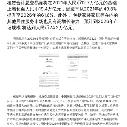
租赁合计总交易额将在2021年人民币12.7万亿元的基础
上增长至人民币19.4万亿元，渗透率从2021年的49.8%
提升至2026年的61.6%。此外， 包括家装家居等在内的
其他居住服务市场也具有高增长潜力，预计到2026年市
场规模 将达到人民币24.2万亿元。
贝壳找房在2022年5月份通过介绍方式在香港上市，股票代码2423。通过贝壳的年报
可以看出很多关于中国房地产以及中国房地产中介行业的一些数据。这边下面给大家简单
罗列一下贝壳财报预计的一些报告。如果有需要看全部可以联系房在线科技。
根据灼识咨询报告，按总交易额计算，中国居住市场规模在2021年达到人民币 39.6万
亿元，预计到2026年增长至人民币55.7万亿元，复合年增长率为7.1%，按消 费规模计算，
仍是全球最大的市场。由于城镇化的持续推进、家庭小型化以及可支配 收入提高，住房需
求预计仍将保持韧性，同时消费者对交互方式和服务质量亦有更高 的期望。与此同时，二
手房交易和房屋租赁在整体住房供应中发挥著越来越重要的作 用。随著中国继续完善房地
产市场长效机制并推动稳定均衡的增长，连接供需两端的房产经纪服务迎来了重要的市场
机会。根据灼识咨询报告，预计到2026年中国通过房 产经纪服务进行的房产交易和租赁合