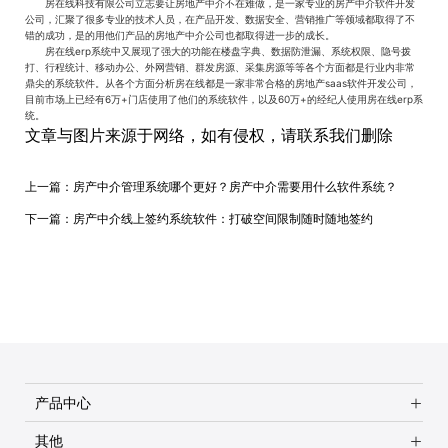
房在线科技有限公司立志要让房地产中介不在难做，是一家专业的房产中介软件开发
公司，汇聚了很多专业的技术人员，在产品开发、数据安全、营销推广等领域都取得了不
错的成功，是的用他们产品的房地产中介公司也都取得进一步的成长。
房在线erp系统中又展现了强大的功能在楼盘字典、数据防泄漏、系统权限、隐号拨
打、行程统计、移动办公、外网营销、群发房源、采集房源等等各个方面都是行业内非常
鼎尖的系统软件。从各个方面分析房在线都是一家非常合格的房地产saas软件开发公司，
目前市场上已经有6万+门店使用了他们的系统软件，以及60万+的经纪人使用房在线erp系
统。
文章与图片来源于网络，如有侵权，请联系我们删除
上一篇：
房产中介管理系统哪个更好？房产中介需要用什么软件系统？
下一篇：
房产中介线上签约系统软件：打破空间限制随时随地签约
产品中心
其他