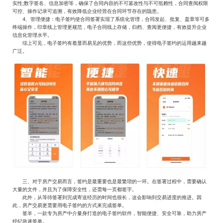
实性;数字签名、信息加密等，确保了合同内容的不可篡改性与不可抵赖性，合同查阅权限
可控、操作记录可追溯，有效降低企业经营在合同环节存在的隐患。
4、管理便捷：电子签约使合同签署实现了系统化管理，合同发起、批复、盖章等可多
终端操作，印章线上管理更规范，电子合同线上存储，归档、查阅更便捷，有效提升企业
信息化管理水平。
综上可见，电子签约有着显而易见的优势，而这些优势，使得电子签约的运用越来越
广泛。
三、对于房产交易而言，签约是最重要也是最繁琐的一环。在签署过程中，需要确认
大量的文件，并且为了保障安全性，还需每一页都签字。
此外，从等待签署到完成寄送经历的时间也很长，这会影响到交易进度的推进。因
此，房产交易更需要用电子签约的方式来完成签单。
签羊，一款专为房产中介量身打造的电子签约软件，智能便捷、安全可靠，助力房产
经纪急速签单。