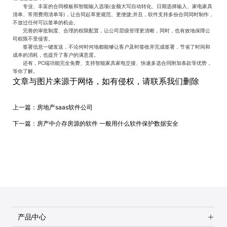
专业、丰富的合同模板和智能输入选项(金额大写自动转化、日期选择输入、家电家具
清单、常用费用清单等)，让合同起草更规范、更便捷;并且，软件支持多份合同同时制作，
不放过任何可以签单的机会。
完善的审批制度、合理的权限配置，让公司层级管理更清晰，同时，也有效地保障公
司权限不受侵害。
签署信息一键发送，不论何时何地都能够让客户及时签收并完成签署，节省了时间和
成本的消耗，也提升了客户的满意度。
还有，PC端功能完全免费、支持智能家具家电交接、快速多选合同附加条款等优势，
等你了解。
文章与图片来源于网络，如有侵权，请联系我们删除
上一篇：
房地产saas软件公司
下一篇：
房产中介存房源的软件 一般用什么软件保护数据安全
产品中心