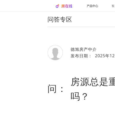
产品中心
客
问答专区
德旭房产中介
发布日期： 2025年12
房源总是
问：
吗？