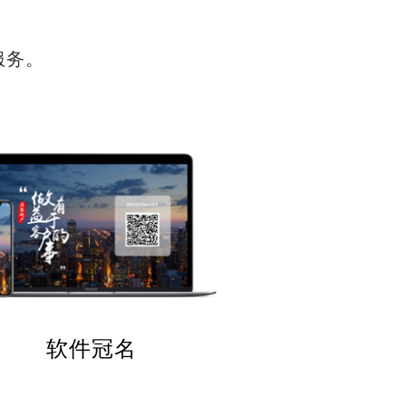
服务。
软件冠名