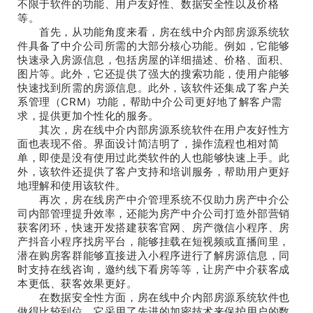
不限于软件的功能、用户友好性、数据安全性以及价格
等。
首先，从功能角度来看，房在线中介内部房源系统软
件具备了中介公司所需的大部分核心功能。例如，它能够
快速录入房源信息，包括房屋的详细描述、价格、面积、
图片等。此外，它还提供了强大的搜索功能，使用户能够
快速找到所需的房源信息。此外，该软件还集成了客户关
系管理（CRM）功能，帮助中介公司更好地了解客户需
求，提供更加个性化的服务。
其次，房在线中介内部房源系统软件在用户友好性方
面也表现不俗。界面设计简洁明了，操作流程也相对简
单，即使是没有使用过此类软件的人也能够快速上手。此
外，该软件还提供了客户支持和培训服务，帮助用户更好
地理解和使用该软件。
再次，房在线房产中介管理系统不仅助力房产中介公
司内部管理提升效率，还能为房产中介公司打造外部营销
获客闭环，快速开发搭建获客官网、房产微信小程序、房
产抖音小程序找房平台，能够挂载在短视频或直播间里，
潜在购房客群能够直接进入小程序进行了解房源信息，同
时支持在线咨询，邀约线下看房等等，让房产中介获客成
本更低、获客效果更好。
在数据安全性方面，房在线中介内部房源系统软件也
做得比较到位。它采用了先进的加密技术来保护用户的数