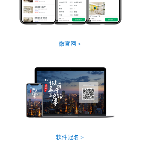
微官网＞
软件冠名＞