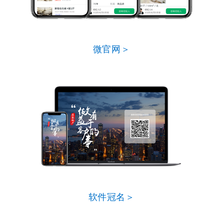
微官网＞
软件冠名＞