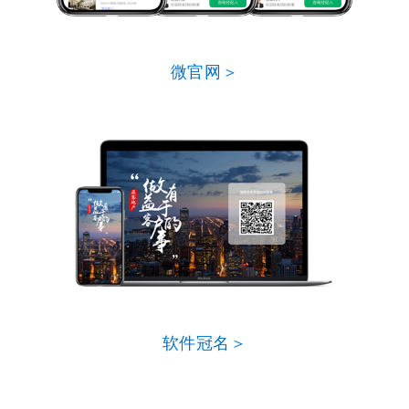
微官网＞
软件冠名＞