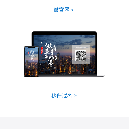
微官网＞
软件冠名＞