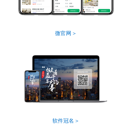
微官网＞
软件冠名＞