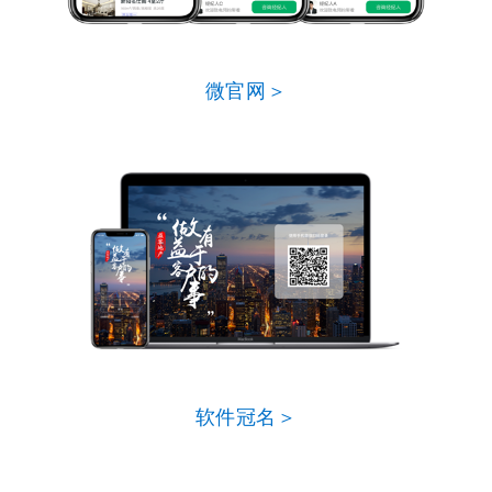
微官网＞
软件冠名＞