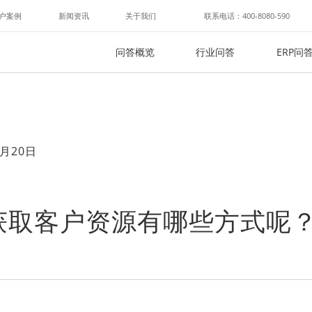
户案例
新闻资讯
关于我们
联系电话：400-8080-590
问答概览
行业问答
ERP问
月20日
获取客户资源有哪些方式呢